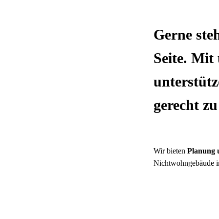
Gerne ste
Seite. Mi
unterstüt
gerecht z
Wir bieten
Planung 
Nichtwohngebäude in
Heizungs-, Lüft
Sanitärtechnik
Regenerative En